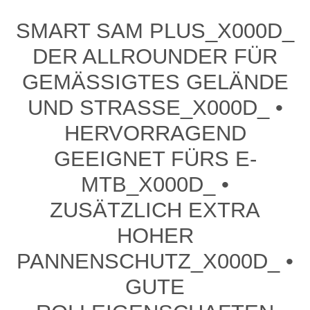
SMART SAM PLUS_X000D_
DER ALLROUNDER FÜR
GEMÄSSIGTES GELÄNDE U
ND STRASSE_X000D_ • HE
RVORRAGEND GE
EIGNET FÜRS E-MT
B_X000D_ • ZU
SÄTZLICH EXTRA HO
HER PA
NNENSCHUTZ_X000D_ • GU
TE RO