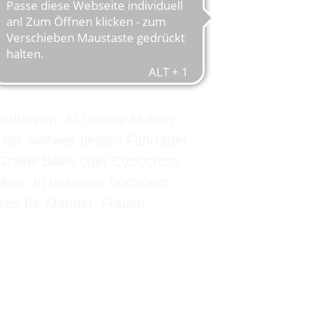
“
Radfahren. All unsere Mühen
 der weltweit besten Fahrräder.
Gravel Bikes oder Cyclocross
Bikes. In unserem Sortiment
ikes für Männer, Frauen,