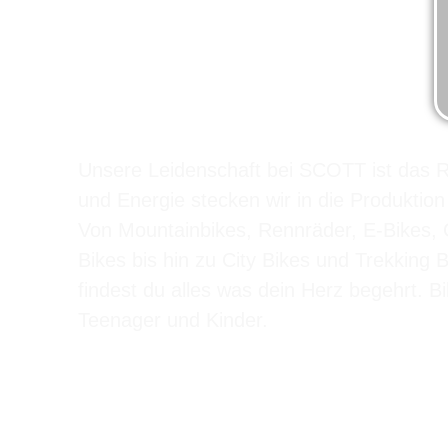
„NO SHORTCUTS
Unsere Leidenschaft bei SCOTT ist das 
und Energie stecken wir in die Produktion
Von Mountainbikes, Rennräder, E-Bikes, 
Bikes bis hin zu City Bikes und Trekking 
findest du alles was dein Herz begehrt. B
Teenager und Kinder.