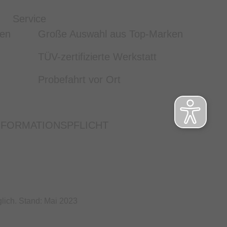
Service
ten
Große Auswahl aus Top-Marken
TÜV-zertifizierte Werkstatt
Probefahrt vor Ort
NFORMATIONSPFLICHT
lich. Stand: Mai 2023