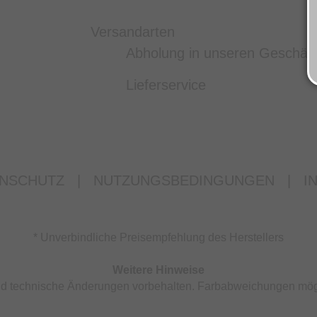
Versandarten
Abholung in unseren Geschäf
Lieferservice
NSCHUTZ
|
NUTZUNGSBEDINGUNGEN
|
I
* Unverbindliche Preisempfehlung des Herstellers
Weitere Hinweise
 und technische Änderungen vorbehalten. Farbabweichungen mög