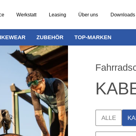
ce
Werkstatt
Leasing
Über uns
Downloads
IKEWEAR
ZUBEHÖR
TOP-MARKEN
Fahrrads
KAB
ALLE
KA