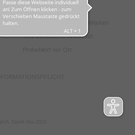
Service
ten
Große Auswahl aus Top-Marken
TÜV-zertifizierte Werkstatt
Probefahrt vor Ort
NFORMATIONSPFLICHT
lich. Stand: Mai 2023