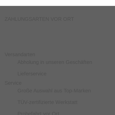
ZAHLUNGSARTEN VOR ORT
Versandarten
Abholung in unseren Geschäften
Lieferservice
Service
Große Auswahl aus Top-Marken
TÜV-zertifizierte Werkstatt
Probefahrt vor Ort