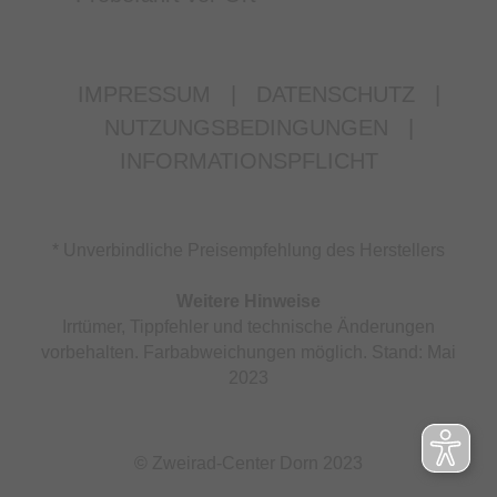
IMPRESSUM
|
DATENSCHUTZ
|
NUTZUNGSBEDINGUNGEN
|
INFORMATIONSPFLICHT
* Unverbindliche Preisempfehlung des Herstellers
Weitere Hinweise
Irrtümer, Tippfehler und technische Änderungen
vorbehalten. Farbabweichungen möglich. Stand: Mai
2023
© Zweirad-Center Dorn 2023