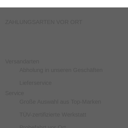
ZAHLUNGSARTEN VOR ORT
Versandarten
Abholung in unseren Geschäften
Lieferservice
Service
Große Auswahl aus Top-Marken
TÜV-zertifizierte Werkstatt
Probefahrt vor Ort