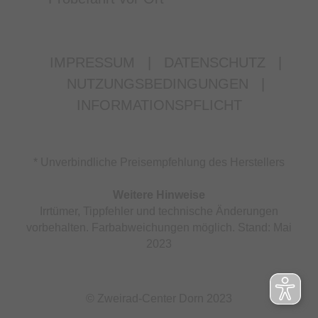
IMPRESSUM
|
DATENSCHUTZ
|
NUTZUNGSBEDINGUNGEN
|
INFORMATIONSPFLICHT
* Unverbindliche Preisempfehlung des Herstellers
Weitere Hinweise
Irrtümer, Tippfehler und technische Änderungen
vorbehalten. Farbabweichungen möglich. Stand: Mai
2023
© Zweirad-Center Dorn 2023