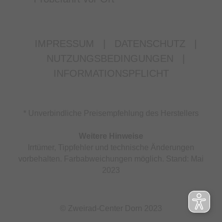
IMPRESSUM
|
DATENSCHUTZ
|
NUTZUNGSBEDINGUNGEN
|
INFORMATIONSPFLICHT
* Unverbindliche Preisempfehlung des Herstellers
Weitere Hinweise
Irrtümer, Tippfehler und technische Änderungen
vorbehalten. Farbabweichungen möglich. Stand: Mai
2023
© Zweirad-Center Dorn 2023