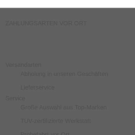
ZAHLUNGSARTEN VOR ORT
Versandarten
Abholung in unseren Geschäften
Lieferservice
Service
Große Auswahl aus Top-Marken
TÜV-zertifizierte Werkstatt
Probefahrt vor Ort