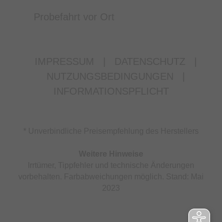
Probefahrt vor Ort
IMPRESSUM
|
DATENSCHUTZ
|
NUTZUNGSBEDINGUNGEN
|
INFORMATIONSPFLICHT
* Unverbindliche Preisempfehlung des Herstellers
Weitere Hinweise
Irrtümer, Tippfehler und technische Änderungen
vorbehalten. Farbabweichungen möglich. Stand: Mai
2023