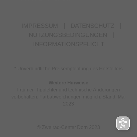
IMPRESSUM
|
DATENSCHUTZ
|
NUTZUNGSBEDINGUNGEN
|
INFORMATIONSPFLICHT
* Unverbindliche Preisempfehlung des Herstellers
Weitere Hinweise
Irrtümer, Tippfehler und technische Änderungen
vorbehalten. Farbabweichungen möglich. Stand: Mai
2023
© Zweirad-Center Dorn 2023