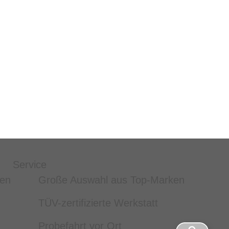
Service
ten
Große Auswahl aus Top-Marken
TÜV-zertifizierte Werkstatt
Probefahrt vor Ort