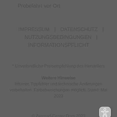
Probefahrt vor Ort
IMPRESSUM
|
DATENSCHUTZ
|
NUTZUNGSBEDINGUNGEN
|
INFORMATIONSPFLICHT
* Unverbindliche Preisempfehlung des Herstellers
Weitere Hinweise
Irrtümer, Tippfehler und technische Änderungen
vorbehalten. Farbabweichungen möglich. Stand: Mai
2023
© Zweirad-Center Dorn 2023